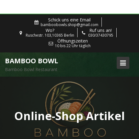
Skip
Schick uns eine Email
to
bamboobowls.shop@gmail.com
Wo?
Ruf uns an!
content
Ruschestr. 103,10365 Berlin
030/37430795
Öffnungszeiten
10 bis 22 Uhr täglich
BAMBOO BOWL
Bamboo Bowl Restaurant
Online-Shop Artikel