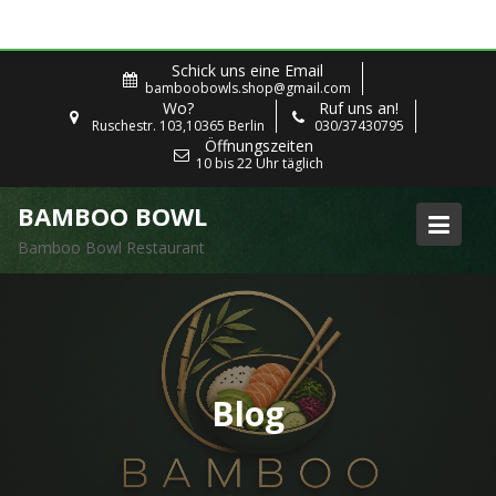
Skip
Schick uns eine Email
to
bamboobowls.shop@gmail.com
Wo?
Ruf uns an!
content
Ruschestr. 103,10365 Berlin
030/37430795
Öffnungszeiten
10 bis 22 Uhr täglich
BAMBOO BOWL
Bamboo Bowl Restaurant
Blog