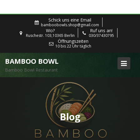
Skip
Schick uns eine Email
to
bamboobowls.shop@gmail.com
Wo?
Ruf uns an!
content
Ruschestr. 103,10365 Berlin
030/37430795
Öffnungszeiten
10 bis 22 Uhr täglich
BAMBOO BOWL
Bamboo Bowl Restaurant
Blog