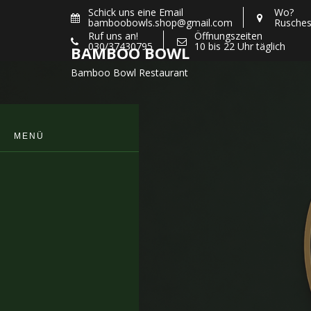
Skip
Schick uns eine Email
Wo?
bamboobowls.shop@gmail.com
Rusches
to
Ruf uns an!
Öffnungszeiten
content
030/37430795
10 bis 22 Uhr täglich
BAMBOO BOWL
Bamboo Bowl Restaurant
MENÜ