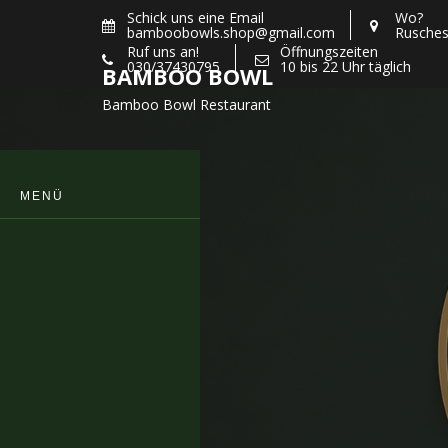
Skip
Schick uns eine Email
Wo?
bamboobowls.shop@gmail.com
Rusches
to
Ruf uns an!
Öffnungszeiten
content
030/37430795
10 bis 22 Uhr täglich
BAMBOO BOWL
Bamboo Bowl Restaurant
MENÜ