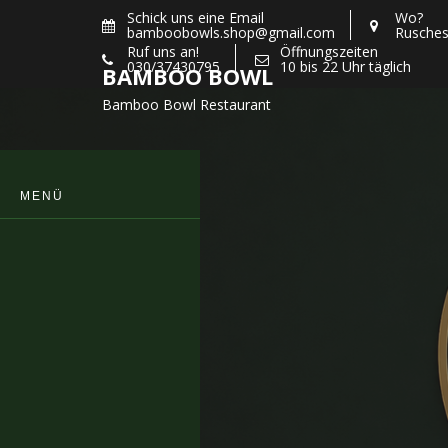
Skip
Schick uns eine Email
Wo?
bamboobowls.shop@gmail.com
Rusches
to
Ruf uns an!
Öffnungszeiten
content
030/37430795
10 bis 22 Uhr täglich
BAMBOO BOWL
Bamboo Bowl Restaurant
MENÜ